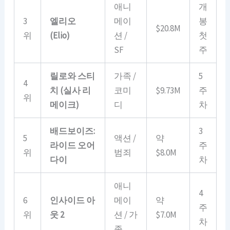
애니
개
3
엘리오
메이
봉
$20.8M
위
(Elio)
션 /
첫
SF
주
릴로와 스티
가족 /
5
4
치 (실사 리
코미
$9.73M
주
위
메이크)
디
차
배드보이즈:
3
5
액션 /
약
라이드 오어
주
위
범죄
$8.0M
다이
차
애니
4
6
인사이드 아
메이
약
주
위
웃 2
션 / 가
$7.0M
차
족