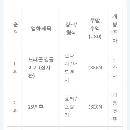
개
주말
순
장르/
봉
영화 제목
수익
위
형식
주
(USD)
차
판타
드래곤 길들
2
1
지 / 어
이기 (실사
$36.6M
주
위
드벤
판)
차
처
개
호러 /
2
봉
28년 후
스릴
$30.0M
위
첫
러
주