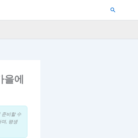
검
색
 가을에
 준비할 수
며, 평생