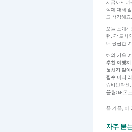
지금까지 가
식에 대해 알
고 생각해요.
오늘 소개해
럼, 각 도시
더 궁금한 
해외 가을 
추천 여행지
놓치지 말아야
필수 미식 리
슈바인학센, 
꿀팁:
버몬트
올 가을, 
자주 묻