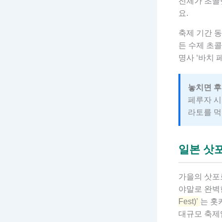
전체가 초콜
요.
축제 기간 동
든 수제 초
명사 ‘바치 페
놓치면 후
페루자 시
라토를 먹
일본 삿포
가을의 삿포
야말로 완벽
Fest)’
는 홋
대규모 축제