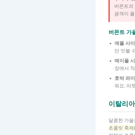
버몬트의 
광객이 몰
버몬트 가
애플 사이다 
만 맛볼 
메이플 시럽 
장에서 직
호박 파이 (
워요. 따
이탈리아
달콤한 가을
초콜릿 축제(Eu