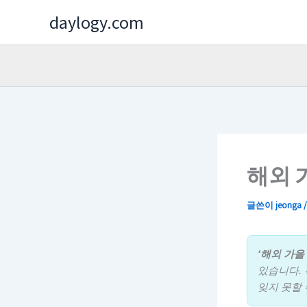
콘
daylogy.com
텐
츠
로
건
너
뛰
기
해외 
글쓴이
jeonga
‘해외 가을
있습니다. 
잊지 못할