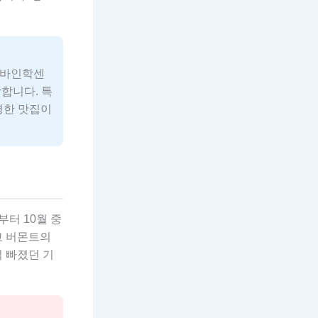
슈바인학센
랑합니다. 특
명한 맛집이
터 10월 중
고 버몬트의
 빠졌던 기