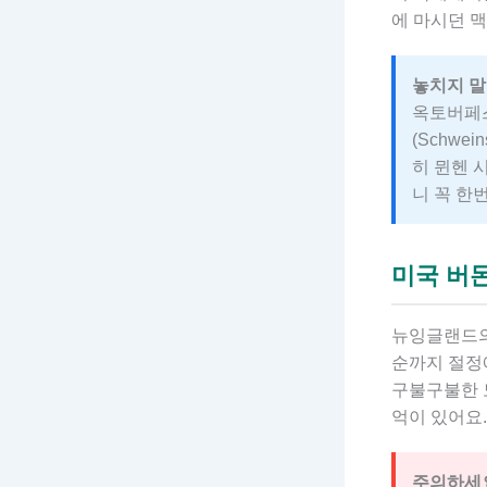
에 마시던 맥
놓치지 말
옥토버페스
(Schwe
히 뮌헨 
니 꼭 한
미국 버
뉴잉글랜드의 
순까지 절정
구불구불한 
억이 있어요.
주의하세