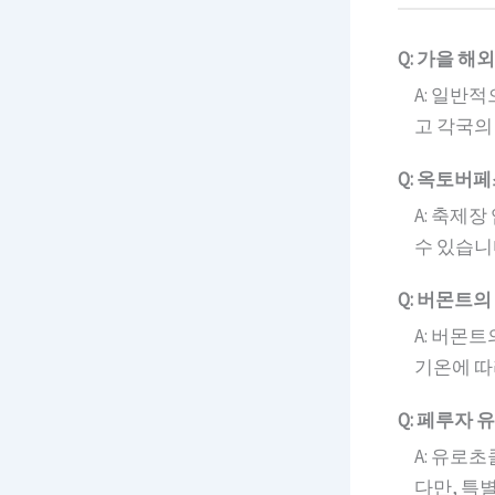
Q: 가을 
A: 일반
고 각국의
Q: 옥토버
A: 축제
수 있습니
Q: 버몬트의
A: 버몬
기온에 따
Q: 페루자
A: 유로
다만, 특