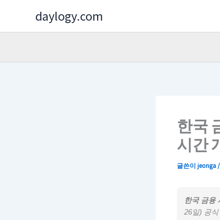
콘
daylogy.com
텐
츠
로
건
너
뛰
기
한국 
시간 
글쓴이
jeonga
한국 금융 
26일) 공