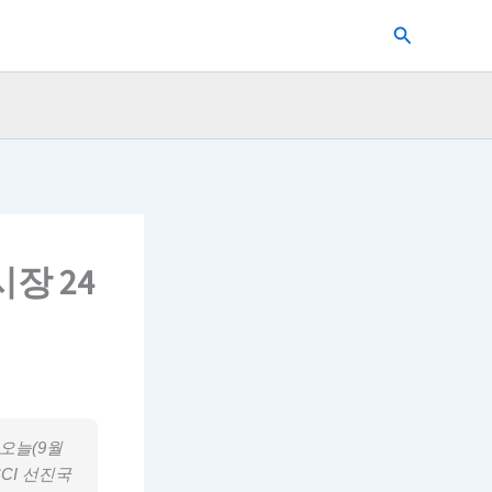
검
색
장 24
오늘(9월
CI 선진국