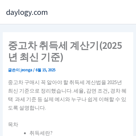
콘
daylogy.com
텐
츠
로
건
중고차 취득세 계산기(2025
너
년 최신 기준)
뛰
기
글쓴이
jeonga
/
6월 15, 2025
중고차 구매시 꼭 알아야 할 취득세 계산법을 2025년
최신 기준으로 정리했습니다. 세율, 감면 조건, 경차 혜
택 과세 기준 등 실제 예시와 누구나 쉽게 이해할 수 있
도록 설명합니다.
목차
취득세란?