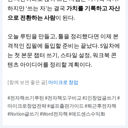
하지만 ‘쓰는 자’는 결국
가치를 기록하고 자산
으로 전환하는 사람
이 된다.
오늘 루틴을 만들고, 툴을 정리했다면 이제 본
격적인 집필에 돌입할 준비는 끝났다. 5일차에
는 첫 본문 챕터 쓰기, 스타일 설정, 워크북 콘
텐츠 아이디어를 정리할 계획이다.
[함께 보면 좋은 글]
마이크로 창업
#전자책쓰기루틴 #전자책도구비교 #1인창업글쓰기 #
마이크로창업전략 #셀프출판가이드 #퇴근후전자책
#Notion글쓰기 #Word전자책 #애드센스수익화