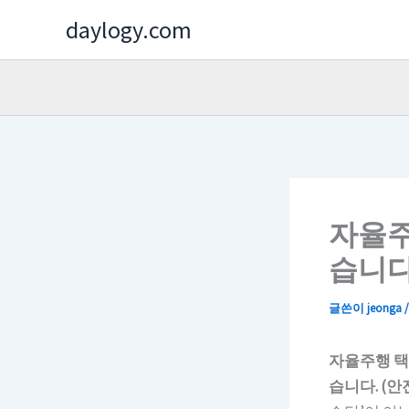
콘
daylogy.com
텐
츠
로
건
너
뛰
기
자율주
습니다
글쓴이
jeonga
자율주행 택
습니다. (