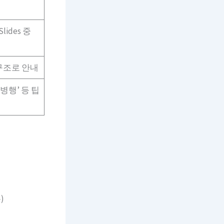
lides 중
 구조로 안내
병행’ 등 팁
)