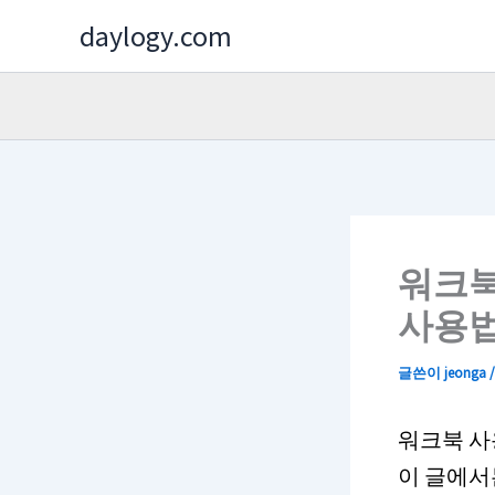
콘
daylogy.com
텐
츠
로
건
너
뛰
기
워크북
사용
글쓴이
jeonga
워크북 사
이 글에서는