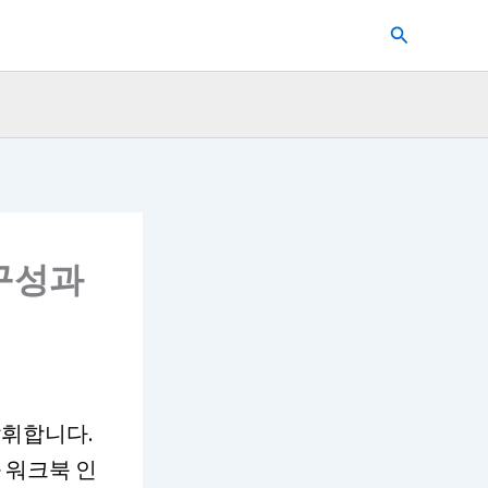
검
색
–구성과
발휘합니다.
과 워크북 인