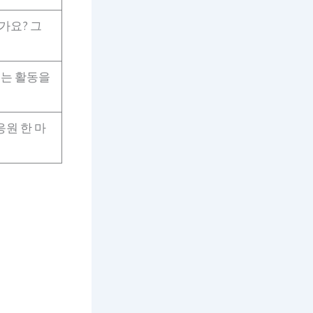
가요? 그
뺏는 활동을
응원 한 마