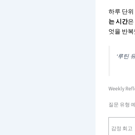
하루 단위
는 시간
은
엇을 반복
‘루틴 
Weekly Re
질문 유형 
감정 회고