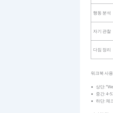
행동 분석
자기 관찰
다짐 정리
워크북 사용
상단: “Wee
중간: 4~
하단: 체