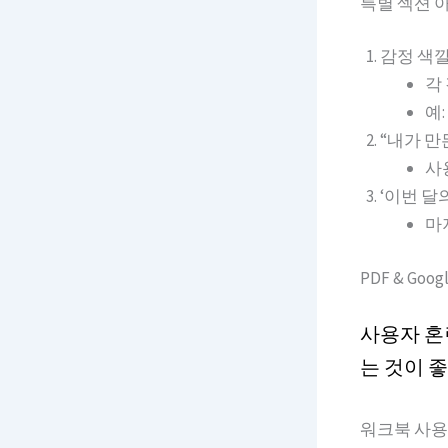
특별 섹션 아
감정 색깔
각
예:
“내가 만
사
‘이번 달
마
PDF & Goo
사용자 혼
는 것이 
워크북 사용