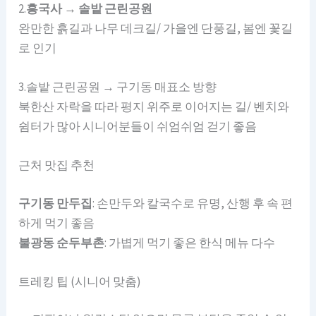
2.
흥국사 → 솔밭 근린공원
완만한 흙길과 나무 데크길/ 가을엔 단풍길, 봄엔 꽃길
로 인기
3.솔밭 근린공원 → 구기동 매표소 방향
북한산 자락을 따라 평지 위주로 이어지는 길/ 벤치와
쉼터가 많아 시니어분들이 쉬엄쉬엄 걷기 좋음
근처 맛집 추천
구기동 만두집
: 손만두와 칼국수로 유명, 산행 후 속 편
하게 먹기 좋음
불광동 순두부촌
: 가볍게 먹기 좋은 한식 메뉴 다수
트레킹 팁 (시니어 맞춤)