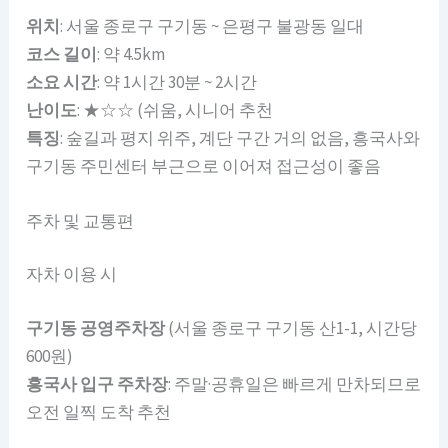
위치
: 서울 종로구 구기동 ~ 은평구 불광동 일대
코스 길이
: 약 4.5km
소요 시간
: 약 1시간 30분 ~ 2시간
난이도
: ★☆☆ (쉬움, 시니어 추천
특징
: 숲길과 평지 위주, 계단 구간 거의 없음, 흥국사와
구기동 주민센터 부근으로 이어져 접근성이 좋음
주차 및 교통편
자차 이용 시
구기동 공영주차장
(서울 종로구 구기동 산1-1, 시간당
600원)
흥국사 입구 주차장
: 주말·공휴일은 빠르게 만차되므로
오전 일찍 도착 추천