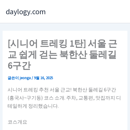
콘
daylogy.com
텐
츠
로
건
[시니어 트레킹 1탄] 서울 근
너
교 쉽게 걷는 북한산 둘레길
뛰
기
6구간
글쓴이
jeonga
/
9월 16, 2025
시니어 트레킹 추천 서울 근교! 북한산 둘레길 6구간
(흥국사~구기동) 코스 소개. 주차, 교통편, 맛집까지 디
테일하게 정리했습니다.
코스개요