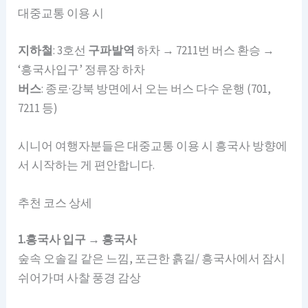
대중교통 이용 시
지하철
: 3호선
구파발역
하차 → 7211번 버스 환승 →
‘흥국사입구’ 정류장 하차
버스
: 종로·강북 방면에서 오는 버스 다수 운행 (701,
7211 등)
시니어 여행자분들은 대중교통 이용 시 흥국사 방향에
서 시작하는 게 편안합니다.
추천 코스 상세
1.흥국사 입구 → 흥국사
숲속 오솔길 같은 느낌, 포근한 흙길/ 흥국사에서 잠시
쉬어가며 사찰 풍경 감상