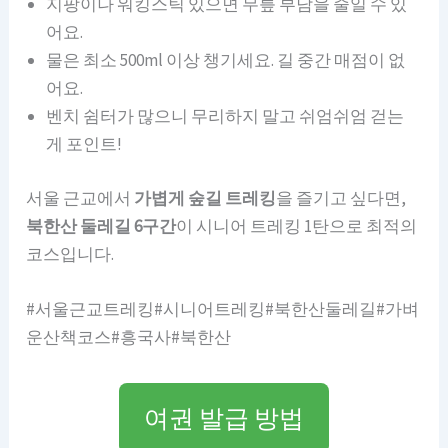
지팡이나 워킹스틱 있으면 무릎 부담을 줄일 수 있
어요.
물은 최소 500ml 이상 챙기세요. 길 중간 매점이 없
어요.
벤치 쉼터가 많으니 무리하지 말고 쉬엄쉬엄 걷는
게 포인트!
서울 근교에서
가볍게 숲길 트레킹
을 즐기고 싶다면,
북한산 둘레길 6구간
이 시니어 트레킹 1탄으로 최적의
코스입니다.
#서울근교트레킹#시니어트레킹#북한산둘레길#가벼
운산책코스#흥국사#북한산
여권 발급 방법