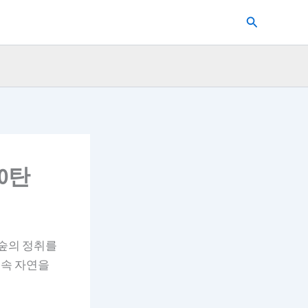
검
색
0탄
 숲의 정취를
 속 자연을