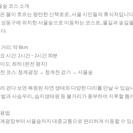
숲 코스 소개
은 물이 흐르는 평탄한 산책로로, 서울 시민들의 휴식처입니다
 성동구에 위치한 서울숲으로 이동하는 코스로, 물길과 숲길을 
다.
 거리:
약 8km
요 시간:
2시간 ~ 2시간 30분
이도:
최하 (완전 평지)
천 코스:
청계광장 → 청계천 걷기 → 서울숲
라 걷다 보면 복원된 자연 생태와 다양한 다리를 만날 수 있습
디밭과 사슴우리, 습지생태원 등 볼거리가 풍부하여 지루할 틈이
이용법
계광장부터 서울숲까지 대중교통으로 편리하게 이동할 수 있