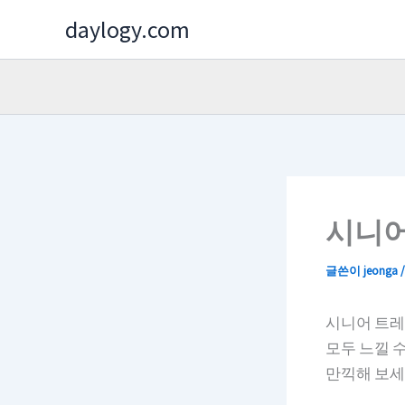
콘
daylogy.com
텐
츠
로
건
너
뛰
기
시니어
글쓴이
jeonga
시니어 트레
모두 느낄 
만끽해 보세