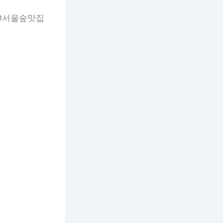
 #서울숲맛집