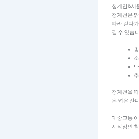
청계천&서울
청계천은 맑
따라 걷다가
길 수 있습니
총
소
난
추
청계천을 따
은 넓은 잔
대중교통 
시작점인 청