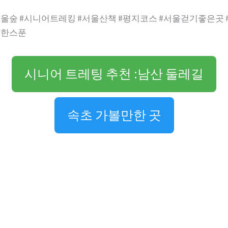
서울숲 #시니어트레킹 #서울산책 #평지코스 #서울걷기좋은곳
혜한스푼
시니어 트레팅 추천 :남산 둘레길
속초 가볼만한 곳