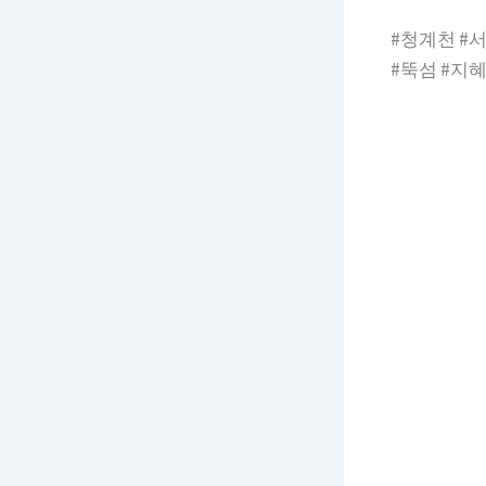
#청계천 #
#뚝섬 #지