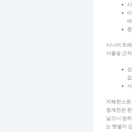
시
이
에
종
시니어 트레
서울숲 근처
성
집
서
지혜한스푼의
청계천은 한
넓으니 원하
는 햇볕이 