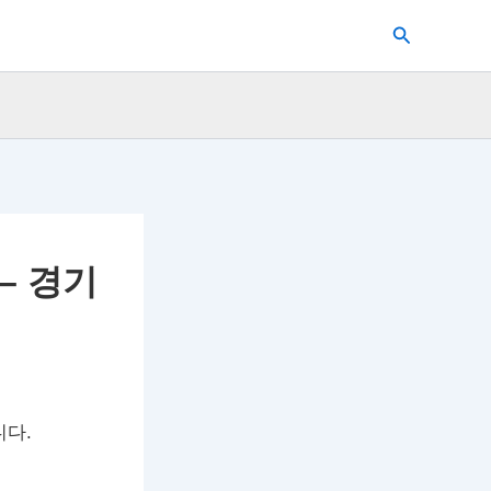
검
색
– 경기
니다.