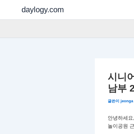
콘
daylogy.com
텐
츠
로
건
너
뛰
기
시니어
남부 
글쓴이
jeong
안녕하세요,
놀이공원 근