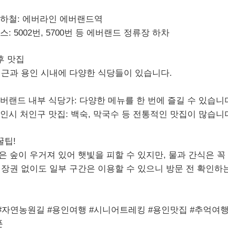
하철:
에버라인 에버랜드역
스:
5002번, 5700번 등 에버랜드 정류장 하차
후 맛집
근과 용인 시내에 다양한 식당들이 있습니다.
버랜드 내부 식당가:
다양한 메뉴를 한 번에 즐길 수 있습니
인시 처인구 맛집:
백숙, 막국수 등 전통적인 맛집이 많습니
꿀팁!
 숲이 우거져 있어 햇빛을 피할 수 있지만, 물과 간식은 꼭
장권 없이도 일부 구간은 이용할 수 있으니 방문 전 확인하
#자연농원길 #용인여행 #시니어트레킹 #용인맛집 #추억여행
푼