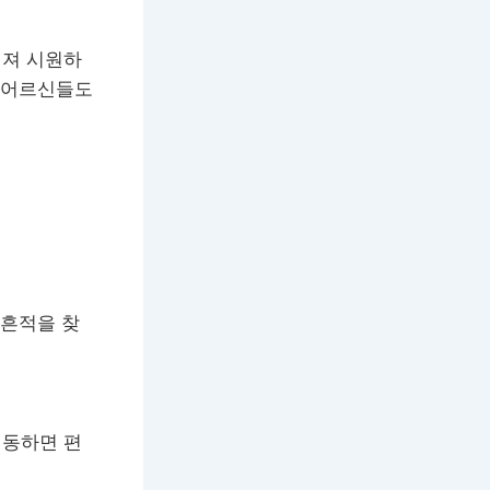
거져 시원하
어 어르신들도
 흔적을 찾
이동하면 편