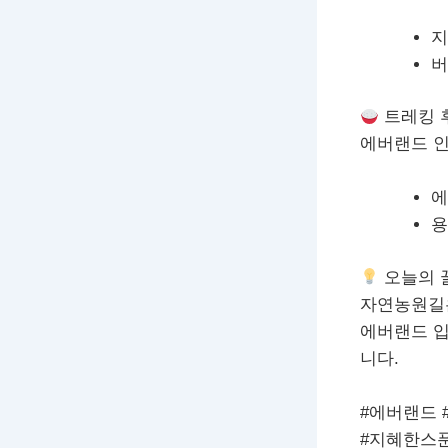
지
버
트레킹 
에버랜드 인
에
용
오늘의 
자연농원길은
에버랜드 입
니다.
#에버랜드 
#지혜한스