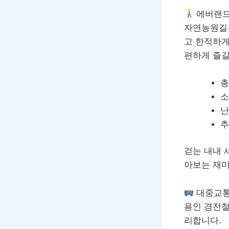
에버랜드
자연농원길은
고 한적하게
편하게 즐길
총
소
난
추
걷는 내내 
아보는 재미
대중교통
용인 경전철
리합니다.