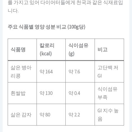
를 가지고 있어 다이어터들에게 천국과 같은 식재료입
니다.
주요 식품별 영양 성분 비교 (100g당)
칼로리
식이섬유
식품명
비고
(kcal)
(g)
삶은 병아
고단백 저
약 164
약 7.6
리콩
GI
식이섬유
흰쌀밥
약 130
약 0.4
부족
GI 지수 높
삶은 감자
약 80
약 2.2
음