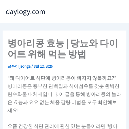
콘
daylogy.com
텐
츠
로
건
병아리콩 효능 | 당뇨와 다이
너
어트 위해 먹는 방법
뛰
기
글쓴이
jeonga
/
3월 12, 2026
“왜 다이어트 식단에 병아리콩이 빠지지 않을까요?”
병아리콩은 풍부한 단백질과 식이섬유를 갖춘 완벽한
탄수화물 대체제입니다. 이 글을 통해 병아리콩의 놀라
운 효능과 요요 없는 체중 감량 비법을 모두 확인해보
세요!
요즘 건강한 식단 관리에 관심 있는 분들이라면 ‘병아