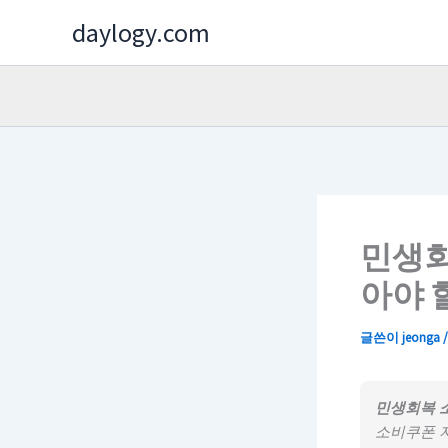
콘
daylogy.com
텐
츠
로
건
너
뛰
기
민생회
아야 
글쓴이
jeonga
민생회복 소
소비쿠폰 지