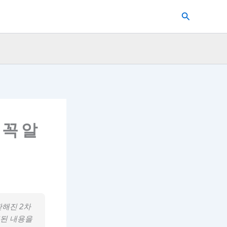
검
색
 꼭 알
깐해진 2차
표된 내용을