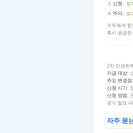
신청:
정
주의:
보
모두에게 힘
혹시 궁금한
2차 민생회복
지급 대상:
소
주요 변경점
신청 시기:
정
신청 방법:
공식 발표 
자주 묻