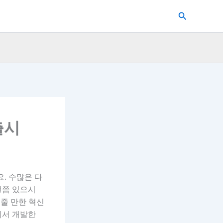
검
색
출시
. 수많은 다
번쯤 있으시
 줄 만한 혁신
에서 개발한