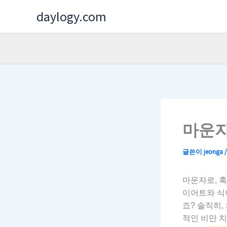
콘
daylogy.com
텐
츠
로
건
너
뛰
기
마운자
글쓴이
jeonga
마운자로, 
이어트와 식
죠? 솔직히,
적인 비만 