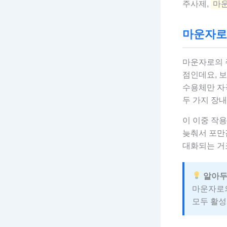
주사제,
마
마운자로
마운자로의 
점인데요, 보
수용체만 자극
두 가지 장
이 이중 작
늦춰서 포만
대화되는 거
알아두
마운자로의
모두 활성