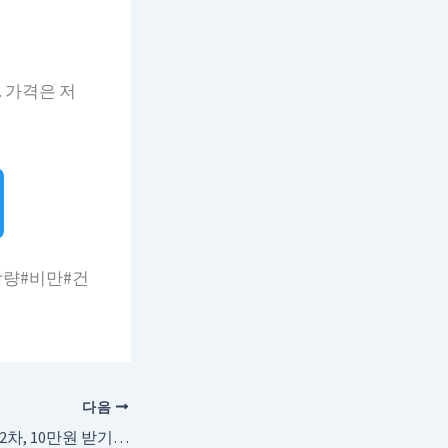
. 가격은 저
감량#비만#건
다음
민생회복 소비쿠폰 2차, 10만원 받기 전 꼭 알아야 할 기준