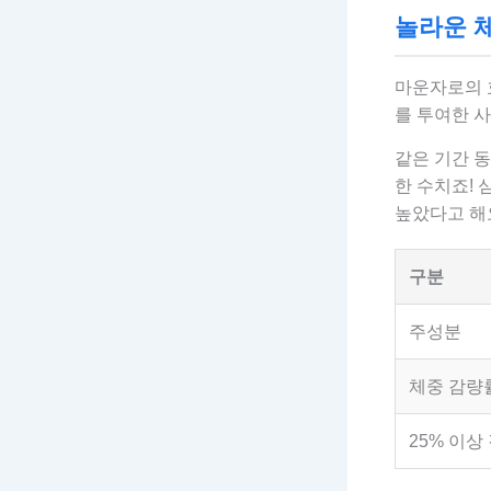
놀라운 체
마운자로의 
를 투여한 사
같은 기간 동
한 수치죠! 
높았다고 해
구분
주성분
체중 감량률
25% 이상