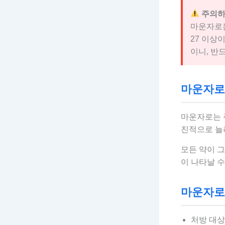
주의하
마운자로는
27 이상
이니, 반
마운자로 
마운자로는 주
진적으로 늘
모든 약이 그
이 나타날 수
마운자로
처방 대상: