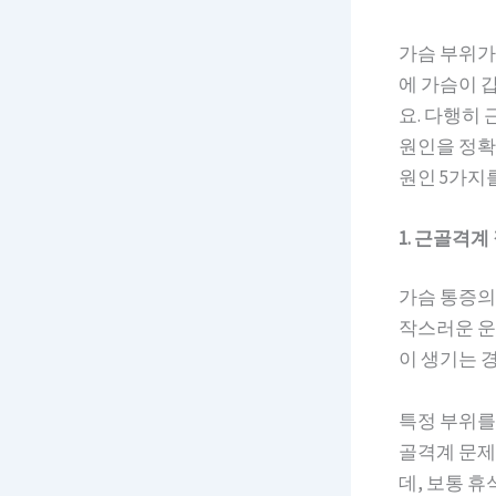
가슴 부위가
에 가슴이 
요. 다행히
원인을 정확
원인 5가지
1. 근골격계
가슴 통증의 
작스러운 운
이 생기는 
특정 부위를
골격계 문제
데, 보통 휴