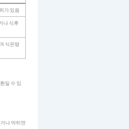
위가 있음
거나 식후
며 식은땀
환일 수 있
지거나 막히면