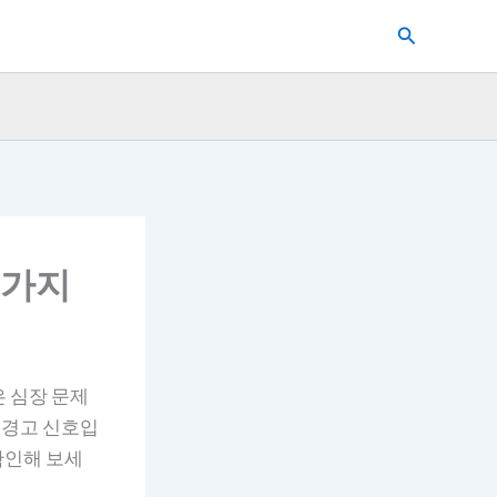
검
색
5가지
 심장 문제
 경고 신호입
확인해 보세