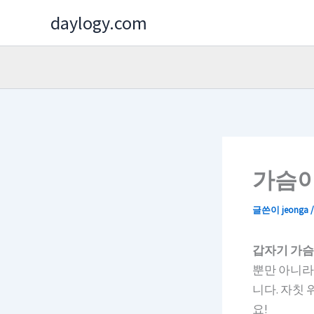
콘
daylogy.com
텐
츠
로
건
너
뛰
기
가슴이
글쓴이
jeonga
갑자기 가슴
뿐만 아니라
니다. 자칫
요!