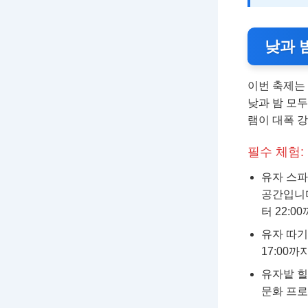
낮과 
이번 축제는
낮과 밤 모
램이 대폭 
필수 체험:
유자 스파
공간입니다
터 22:0
유자 따기
17:00
유자밭 힐
문화 프로