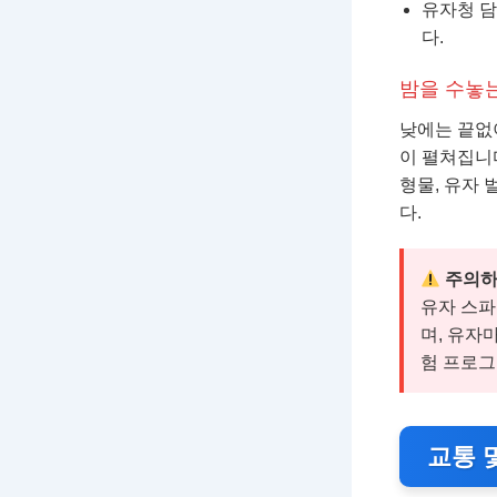
유자청 담
다.
밤을 수놓
낮에는 끝없
이 펼쳐집니다
형물, 유자 
다.
주의하
유자 스파
며, 유자
험 프로그
교통 