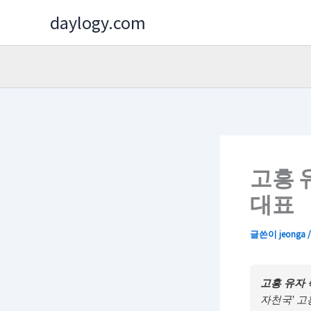
콘
daylogy.com
텐
츠
로
건
너
뛰
기
고흥 
대표
글쓴이
jeonga
고흥 유자 
자천국’ 고