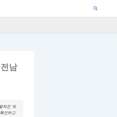
검
색
 전남
펼쳐진 ‘유
 확인하고