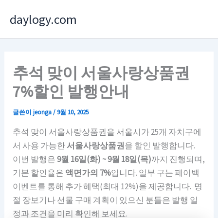
콘
daylogy.com
텐
츠
로
건
추석 맞이 서울사랑상품권
너
7%할인 발행안내
뛰
기
글쓴이
jeonga
/
9월 10, 2025
추석 맞이 서울사랑상품권을 서울시가 25개 자치구에
서 사용 가능한
서울사랑상품권
을 할인 발행합니다.
이번 발행은
9월 16일(화) ~ 9월 18일(목)
까지 진행되며,
기본 할인율은
액면가의 7%
입니다. 일부 구는 페이백
이벤트를 통해 추가 혜택(최대 12%)을 제공합니다. 명
절 장보기나 선물 구매 계획이 있으신 분들은 발행 일
정과 조건을 미리 확인해 보세요.