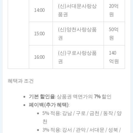
(신)서대문사랑상
20억
14:00
품권
원
(신)양천사랑상품
50억
15:00
권
원
(신)구로사랑상품
140
16:00
권
억원
혜택과 조건
기본 할인율
: 상품권 액면가의
7%
할인
페이백(추가 혜택)
:
5% 적용: 강남 / 구로 / 금천 / 동작 / 양
천
3% 적용: 강서 / 관악 / 서대문 / 성북 /